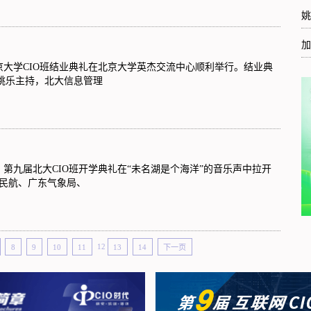
姚
加
届北京大学CIO班结业典礼在北京大学英杰交流中心顺利举行。结业典
任姚乐主持，北大信息管理
，第九届北大CIO班开学典礼在“未名湖是个海洋”的音乐声中拉开
民航、广东气象局、
8
9
10
11
12
13
14
下一页