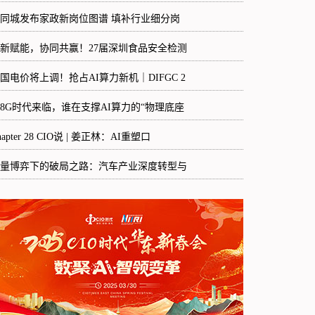
8同城发布家政新岗位图谱 填补行业细分岗
新赋能，协同共赢！27届深圳食品安全检测
国电价将上调！抢占AI算力新机｜DIFGC 2
48G时代来临，谁在支撑AI算力的“物理底座
hapter 28 CIO说 | 姜正林：AI重塑口
量博弈下的破局之路：汽车产业深度转型与