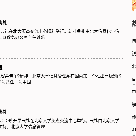
典礼
结业典礼在北大英杰交流中心顺利举行。结业典礼由北大信息化与信
IO班教务办公室主任姚乐
国
锐
北
班
“兼容并包”的精神，北京大学信息管理系在国内第一个推出高级别的
百
IO为己任，为中国
中
解
典礼
赖
届北大CIO班开学典礼在北京大学英杰交流中心举行。典礼由北京大学
士主持。北京大学信息管理
A