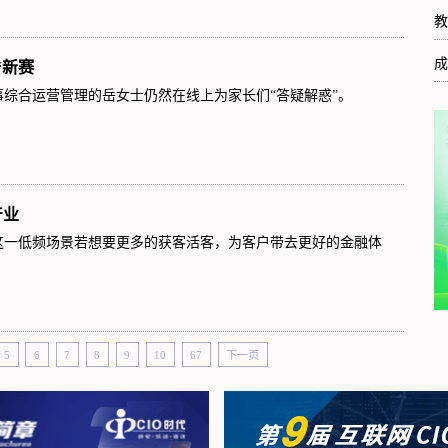
教
成
“新赛
综合运营管理的岳女士仍然在线上为家长们“答疑解惑”。
产业
这一低频场景若想要更多的获客活客，为客户带去更好的金融体
5
6
7
8
9
10
67
下一页