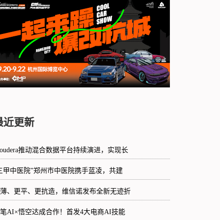
最近更新
loudera推动混合数据平台持续演进，实现长
三甲中医院”郑州市中医院携手蓝凌，共建
薄、更平、更抗造，维信诺发布全新无迹折
笔AI×悟空达成合作！首发4大电商AI技能