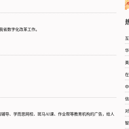
署我省数字化改革工作。
互
华
美
在
中
信
对
辅导、学而思网校、斑马AI课、作业帮等教育机构的广告，给人
智