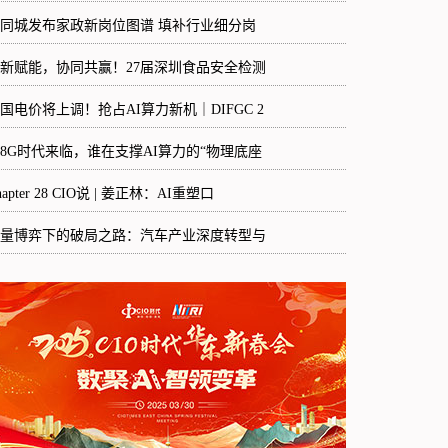
8同城发布家政新岗位图谱 填补行业细分岗
新赋能，协同共赢！27届深圳食品安全检测
国电价将上调！抢占AI算力新机｜DIFGC 2
48G时代来临，谁在支撑AI算力的“物理底座
hapter 28 CIO说 | 姜正林：AI重塑口
量博弈下的破局之路：汽车产业深度转型与