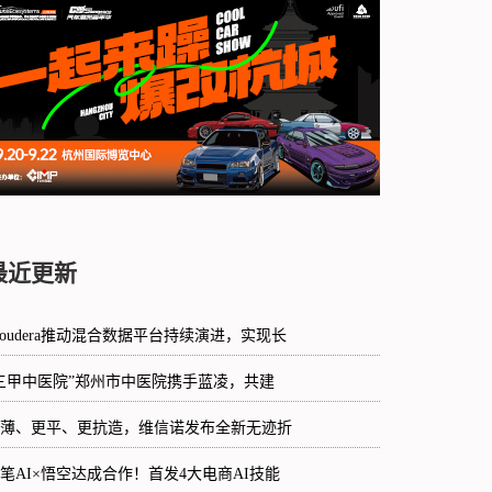
最近更新
loudera推动混合数据平台持续演进，实现长
三甲中医院”郑州市中医院携手蓝凌，共建
薄、更平、更抗造，维信诺发布全新无迹折
笔AI×悟空达成合作！首发4大电商AI技能