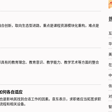
融合创新，取向生态型进路，重点是课程资源模块化重构，难点是
互
华
美
师具有的教育理念、教育意识、教学能力、教学艺术等方面的整合
在
中
信
如何各自适应
对
也是影响其找到合适工作的因素。袁东表示，求职者应当拓宽求职
流程和相关设备。
智